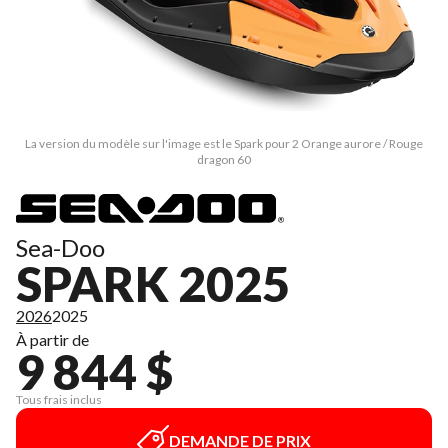
La version du modèle sur l'image est le Spark pour 2 Orange aurore / Rouge
dragon 60
Sea-Doo
SPARK 2025
2026
2025
À partir de
9 844 $
Tous frais inclus
DEMANDE DE PRIX