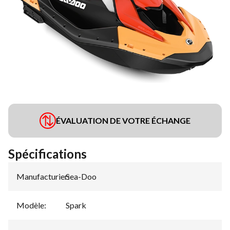
ÉVALUATION DE VOTRE ÉCHANGE
Spécifications
Manufacturier
Sea-Doo
:
Modèle
:
Spark