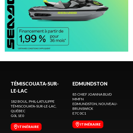
TÉMISCOUATA-SUR-
EDMUNDSTON
LE-LAC
85 CHIEF JOANNA BLVD
MMFN
182 BOUL. PHIL-LATULIPPE
EDMUNDSTON
, NOUVEAU-
TÉMISCOUATA-SUR-LE-LAC
,
BRUNSWICK
QUÉBEC
E7C 0C1
G0L 1E0
ITINÉRAIRE
ITINÉRAIRE