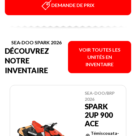
DEMANDE DE PRIX
SEA-DOO SPARK 2026
DÉCOUVREZ
VOIR TOUTES LES
UNITÉS EN
NOTRE
INVENTAIRE
INVENTAIRE
SEA-DOO/BRP
2026
SPARK
2UP 900
ACE
Témiscouata-