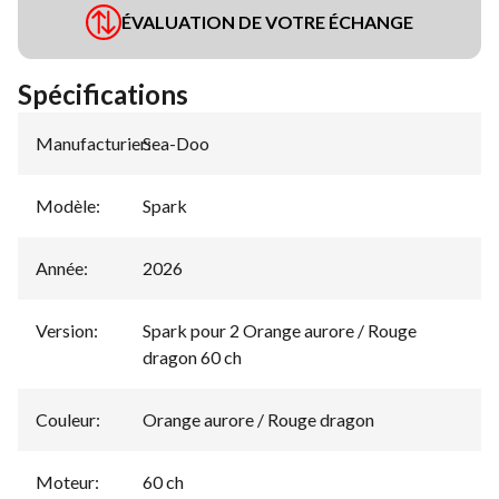
ÉVALUATION DE VOTRE ÉCHANGE
Spécifications
Manufacturier
Sea-Doo
:
Modèle
:
Spark
Année
:
2026
Version
:
Spark pour 2 Orange aurore / Rouge
dragon 60 ch
Couleur
:
Orange aurore / Rouge dragon
Moteur
:
60 ch