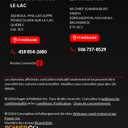
LE-LAC
85 CHIEF JOANNA BLVD
MMFN
182 BOUL. PHIL-LATULIPPE
EDMUNDSTON
, NOUVEAU-
TÉMISCOUATA-SUR-LE-LAC
,
BRUNSWICK
QUÉBEC
E7C 0C1
G0L 1E0
ITINÉRAIRE
ITINÉRAIRE
506 737-8529
418 854-2680
Restez connecté
Les données affichées sont à titre indicatif seulement et ne peuvent être
considérées comme contractuelles. Veuillez nous consulter pour plus de
détails.
© 2026 Roger A Pelletier Inc. Tous droits réservés. Consultez la
politique de
confidentialité
et les
conditions d'utilisation
.
Choix de consentement.
© 2026 Conception et hébergement de sites
Web pour sport motorisé par
Power Go
.
Membre du réseau
Shop A Ride
.