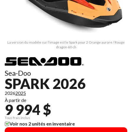
La version du modèle sur l'image est le Spark pour 2 Orange aurore / Rouge
dragon 60 ch
Sea-Doo
SPARK 2026
2026
2025
À partir de
9 994 $
Tous frais inclus
Voir nos 2 unités en inventaire