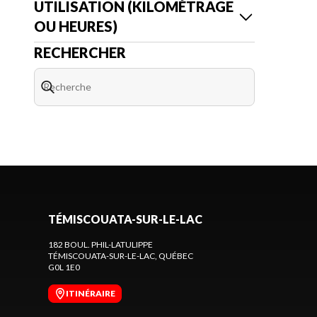
UTILISATION (KILOMÉTRAGE
OU HEURES)
RECHERCHER
TÉMISCOUATA-SUR-LE-LAC
182 BOUL. PHIL-LATULIPPE
TÉMISCOUATA-SUR-LE-LAC
, QUÉBEC
G0L 1E0
ITINÉRAIRE