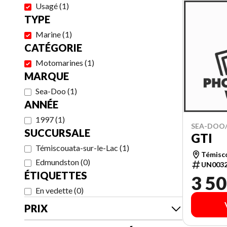
Usagé
(
1
)
TYPE
Marine
(
1
)
CATÉGORIE
Motomarines
(
1
)
MARQUE
Sea-Doo
(
1
)
ANNÉE
1997
(
1
)
SEA-DOO/
SUCCURSALE
GTI
Témiscouata-sur-le-Lac
(
1
)
Témisco
Edmundston
(
0
)
UN003
ÉTIQUETTES
3 50
En vedette
(
0
)
PRIX