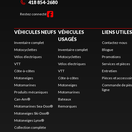
418 854-2680
Restez connecté
VÉHICULES NEUFS
VÉHICULES
LIENS UTILES
USAGÉS
Inventaire complet
Contactez-nous
Motocyclettes
Inventaire complet
Blogue
Vélos électriques
Motocyclettes
Promotions
VTT
Vélos électriques
Services et pièces
Côte-à-côtes
VTT
Entretien
Motoneiges
Côte-à-côtes
Pièces et accessoi
Motomarines
Motoneiges
Commande de pièc
ligne
Produits mécaniques
Motomarines
Can-Am®
Bateaux
Motomarines Sea-Doo®
Remorques
Motoneiges Ski-Doo®
Motoneiges Lynx®
Collection complète