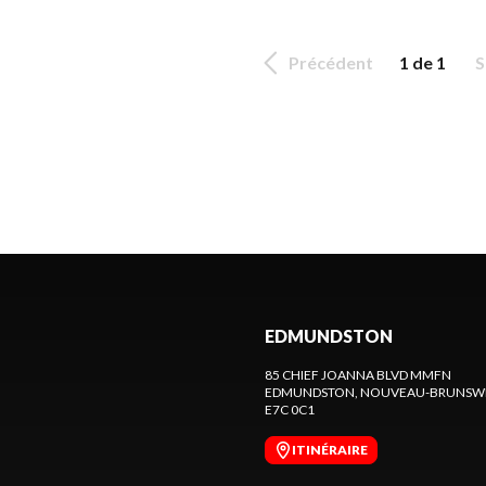
Précédent
1 de 1
S
EDMUNDSTON
85 CHIEF JOANNA BLVD MMFN
EDMUNDSTON
, NOUVEAU-BRUNSW
E7C 0C1
ITINÉRAIRE