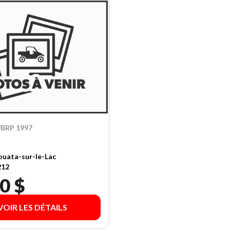
BRP 1997
uata-sur-le-Lac
212
0 $
VOIR LES DÉTAILS