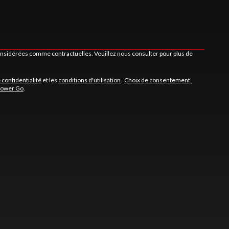
considérées comme contractuelles. Veuillez nous consulter pour plus de
 confidentialité
et les
conditions d'utilisation
.
Choix de consentement.
Power Go
.