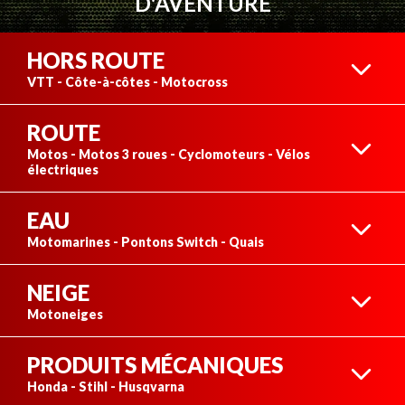
D'AVENTURE
HORS ROUTE
VTT - Côte-à-côtes - Motocross
ROUTE
VTT
Motos - Motos 3 roues - Cyclomoteurs - Vélos
électriques
EAU
MOTOCYCLETTES
Motomarines - Pontons Switch - Quais
CÔTE-À-CÔTES
NEIGE
MOTOMARINES
Motoneiges
PRODUITS MÉCANIQUES
MOTOS 3 ROUES
MOTONEIGES NEUVES
Honda - Stihl - Husqvarna