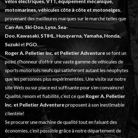
vélos électriques, VTT, équipement mécanique,
motomarines, véhicules côte à côte et motoneiges
,
provenant des meilleures marques sur le marché telles que
Can-Am
,
Ski-Doo
,
Lynx
,
Sea-
Doo
,
Kawasaki
,
STIHL
,
Husqvarna, Yamaha, Honda,
Suzuki
et
PGO
.
Roger A. Pelletier Inc. et Pelletier Adventure
se font un
point d’honneur d’offrir une vaste gamme de
véhicules de
sports motorisés neufs
qui satisferont autant les néophytes
que les personnes plus expérimentées. Une visite sur notre
site Web ou sur place est suffisante pour s’en convaincre!
Qualité, renom et fiabilité, c’est ce que
Roger A. Pelletier
Inc. et Pelletier Adventure
proposent à son inestimable
clientèle!
Se procurer une machine de qualité tout en faisant des
économies, c’est possible grâce à notre département de