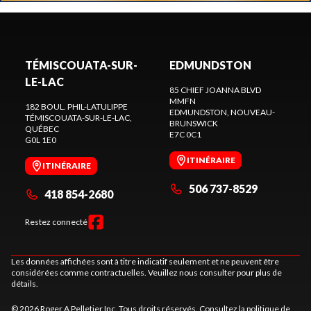
TÉMISCOUATA-SUR-
EDMUNDSTON
LE-LAC
85 CHIEF JOANNA BLVD
MMFN
182 BOUL. PHIL-LATULIPPE
EDMUNDSTON
, NOUVEAU-
TÉMISCOUATA-SUR-LE-LAC
,
BRUNSWICK
QUÉBEC
E7C 0C1
G0L 1E0
ITINÉRAIRE
ITINÉRAIRE
506 737-8529
418 854-2680
Restez connecté
Les données affichées sont à titre indicatif seulement et ne peuvent être
considérées comme contractuelles. Veuillez nous consulter pour plus de
détails.
© 2026 Roger A Pelletier Inc. Tous droits réservés. Consultez la
politique de