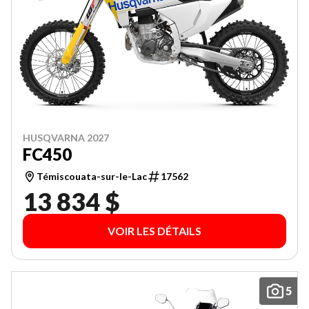
HUSQVARNA 2027
FC450
Témiscouata-sur-le-Lac
17562
13 834 $
VOIR LES DÉTAILS
5