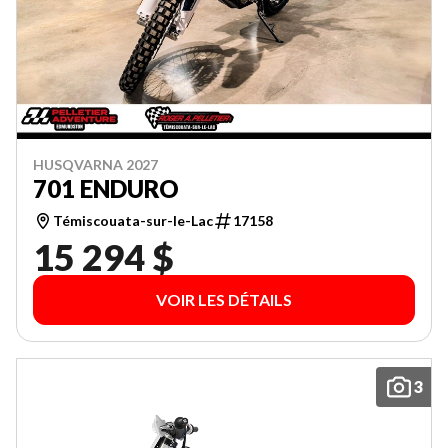
HUSQVARNA 2027
701 ENDURO
Témiscouata-sur-le-Lac
17158
15 294 $
VOIR LES DÉTAILS
3