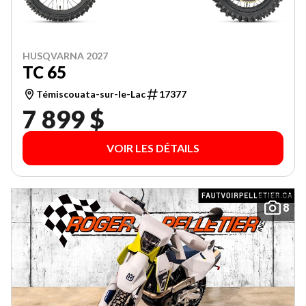
HUSQVARNA 2027
TC 65
Témiscouata-sur-le-Lac
17377
7 899 $
VOIR LES DÉTAILS
8