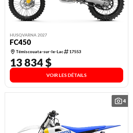
HUSQVARNA 2027
FC450
Témiscouata-sur-le-Lac
17553
13 834 $
VOIR LES DÉTAILS
4