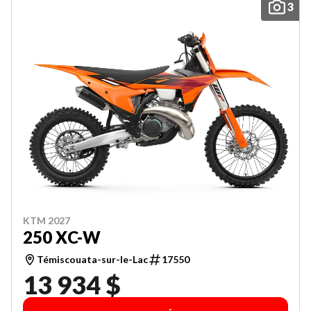
3
KTM 2027
250 XC-W
Témiscouata-sur-le-Lac
17550
13 934 $