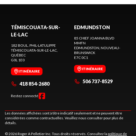
TÉMISCOUATA-SUR-
EDMUNDSTON
LE-LAC
85 CHIEF JOANNA BLVD
MMFN
182 BOUL. PHIL-LATULIPPE
EDMUNDSTON
, NOUVEAU-
TÉMISCOUATA-SUR-LE-LAC
,
BRUNSWICK
QUÉBEC
E7C 0C1
G0L 1E0
ITINÉRAIRE
ITINÉRAIRE
506 737-8529
418 854-2680
Restez connecté
Les données affichées sont à titre indicatif seulement et ne peuvent être
considérées comme contractuelles. Veuillez nous consulter pour plus de
détails.
© 2026 Roger A Pelletier Inc. Tous droits réservés. Consultez la
politique de