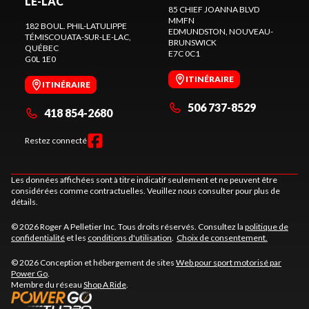
LE-LAC
85 CHIEF JOANNA BLVD
MMFN
182 BOUL. PHIL-LATULIPPE
EDMUNDSTON
, NOUVEAU-
TÉMISCOUATA-SUR-LE-LAC
,
BRUNSWICK
QUÉBEC
E7C 0C1
G0L 1E0
ITINÉRAIRE
ITINÉRAIRE
506 737-8529
418 854-2680
Restez connecté
Les données affichées sont à titre indicatif seulement et ne peuvent être
considérées comme contractuelles. Veuillez nous consulter pour plus de
détails.
© 2026 Roger A Pelletier Inc. Tous droits réservés. Consultez la
politique de
confidentialité
et les
conditions d'utilisation
.
Choix de consentement.
© 2026 Conception et hébergement de sites
Web pour sport motorisé par
Power Go
.
Membre du réseau
Shop A Ride
.