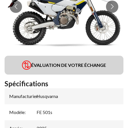
ÉVALUATION DE VOTRE ÉCHANGE
Spécifications
Manufacturier
Husqvarna
:
Modèle
:
FE 501s