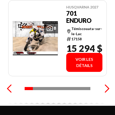
HUSQVARNA 2027
701
ENDURO
8
Témiscouata-sur-
le-Lac
17158
15 294 $
VOIR LES
DÉTAILS