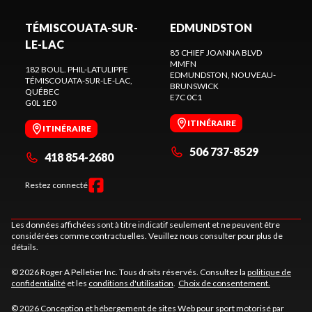
TÉMISCOUATA-SUR-
EDMUNDSTON
LE-LAC
85 CHIEF JOANNA BLVD
MMFN
182 BOUL. PHIL-LATULIPPE
EDMUNDSTON
, NOUVEAU-
TÉMISCOUATA-SUR-LE-LAC
,
BRUNSWICK
QUÉBEC
E7C 0C1
G0L 1E0
ITINÉRAIRE
ITINÉRAIRE
506 737-8529
418 854-2680
Restez connecté
Les données affichées sont à titre indicatif seulement et ne peuvent être
considérées comme contractuelles. Veuillez nous consulter pour plus de
détails.
© 2026 Roger A Pelletier Inc. Tous droits réservés. Consultez la
politique de
confidentialité
et les
conditions d'utilisation
.
Choix de consentement.
© 2026 Conception et hébergement de sites
Web pour sport motorisé par