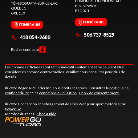
EDMUNDSTON
, NOUVEAU-
TÉMISCOUATA-SUR-LE-LAC
,
BRUNSWICK
QUÉBEC
E7C 0C1
G0L 1E0
ITINÉRAIRE
ITINÉRAIRE
506 737-8529
418 854-2680
Restez connecté
Les données affichées sont à titre indicatif seulement et ne peuvent être
considérées comme contractuelles. Veuillez nous consulter pour plus de
détails.
© 2026 Roger A Pelletier Inc. Tous droits réservés. Consultez la
politique de
confidentialité
et les
conditions d'utilisation
.
Choix de consentement.
© 2026 Conception et hébergement de sites
Web pour sport motorisé par
Power Go
.
Membre du réseau
Shop A Ride
.