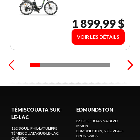
1 899,99 $
VOIR LES DÉTAILS
TÉMISCOUATA-SUR-
EDMUNDSTON
LE-LAC
85 CHIEF JOANNA BLVD
MMFN
182 BOUL. PHIL-LATULIPPE
EDMUNDSTON
, NOUVEAU-
TÉMISCOUATA-SUR-LE-LAC
,
BRUNSWICK
QUÉBEC