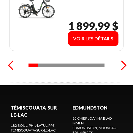
1 899,99 $
VOIR LES DÉTAILS
TÉMISCOUATA-SUR-
EDMUNDSTON
LE-LAC
85 CHIEF JOANNA BLVD
MMFN
182 BOUL. PHIL-LATULIPPE
EDMUNDSTON
, NOUVEAU-
TÉMISCOUATA-SUR-LE-LAC
,
BRUNSWICK