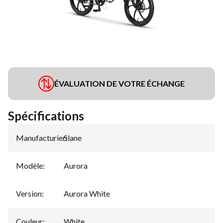
ÉVALUATION DE VOTRE ÉCHANGE
Spécifications
Manufacturier
Slane
:
Modèle
:
Aurora
Version
:
Aurora White
Couleur
:
White