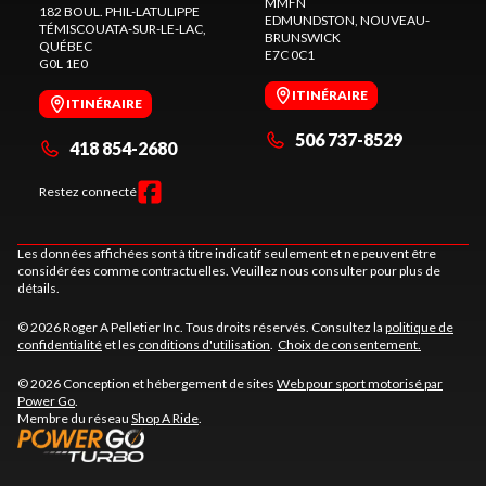
MMFN
182 BOUL. PHIL-LATULIPPE
EDMUNDSTON
, NOUVEAU-
TÉMISCOUATA-SUR-LE-LAC
,
BRUNSWICK
QUÉBEC
E7C 0C1
G0L 1E0
ITINÉRAIRE
ITINÉRAIRE
506 737-8529
418 854-2680
Restez connecté
Les données affichées sont à titre indicatif seulement et ne peuvent être
considérées comme contractuelles. Veuillez nous consulter pour plus de
détails.
© 2026 Roger A Pelletier Inc. Tous droits réservés. Consultez la
politique de
confidentialité
et les
conditions d'utilisation
.
Choix de consentement.
© 2026 Conception et hébergement de sites
Web pour sport motorisé par
Power Go
.
Membre du réseau
Shop A Ride
.