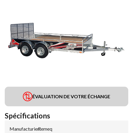
ÉVALUATION DE VOTRE ÉCHANGE
Spécifications
Manufacturier
Remeq
: