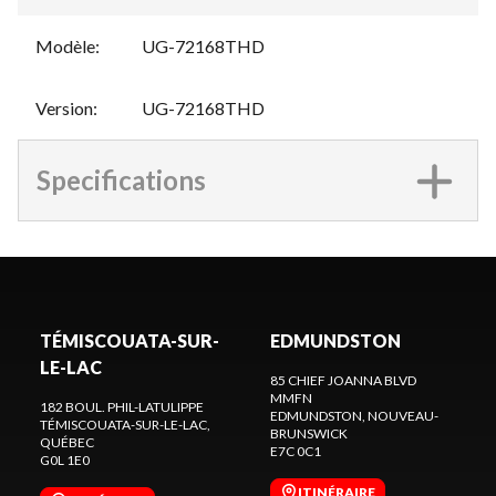
Modèle
:
UG-72168THD
Version
:
UG-72168THD
Specifications
TÉMISCOUATA-SUR-
EDMUNDSTON
LE-LAC
85 CHIEF JOANNA BLVD
MMFN
182 BOUL. PHIL-LATULIPPE
EDMUNDSTON
, NOUVEAU-
TÉMISCOUATA-SUR-LE-LAC
,
BRUNSWICK
QUÉBEC
E7C 0C1
G0L 1E0
ITINÉRAIRE