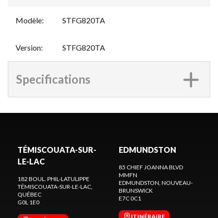
Modèle
:
STFG820TA
Version
:
STFG820TA
Specifications
TÉMISCOUATA-SUR-
EDMUNDSTON
LE-LAC
85 CHIEF JOANNA BLVD
MMFN
182 BOUL. PHIL-LATULIPPE
EDMUNDSTON
, NOUVEAU-
TÉMISCOUATA-SUR-LE-LAC
,
BRUNSWICK
QUÉBEC
E7C 0C1
G0L 1E0
ITINÉRAIRE