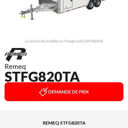
La version du modèle sur l'image est le STFG820TA
Remeq
STFG820TA
DEMANDE DE PRIX
REMEQ STFG820TA