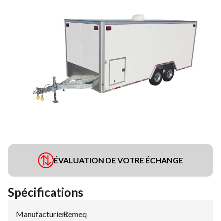
ÉVALUATION DE VOTRE ÉCHANGE
Spécifications
Manufacturier
Remeq
: