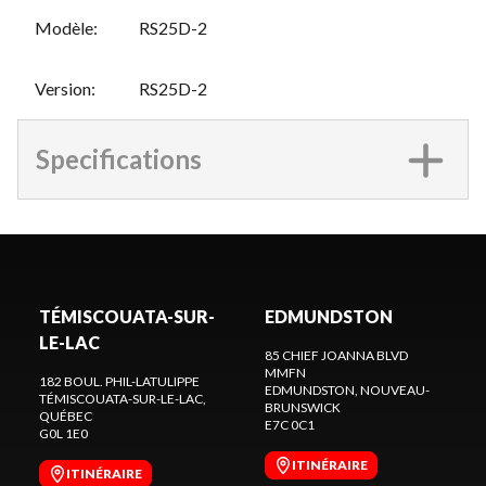
Modèle
:
RS25D-2
Version
:
RS25D-2
Specifications
TÉMISCOUATA-SUR-
EDMUNDSTON
LE-LAC
85 CHIEF JOANNA BLVD
MMFN
182 BOUL. PHIL-LATULIPPE
EDMUNDSTON
, NOUVEAU-
TÉMISCOUATA-SUR-LE-LAC
,
BRUNSWICK
QUÉBEC
E7C 0C1
G0L 1E0
ITINÉRAIRE
ITINÉRAIRE