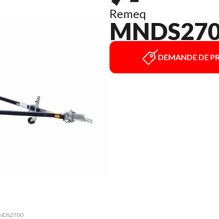
Remeq
MNDS27
DEMANDE DE PR
 MNDS2700