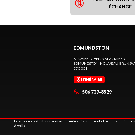
ÉCHANGE
EDMUNDSTON
85 CHIEF JOANNA BLVD MMFN
EDMUNDSTON
, NOUVEAU-BRUNSW
E7C 0C1
ITINÉRAIRE
506 737-8529
Les données affichées sont à titre indicatif seulement et ne peuvent être 
détails.