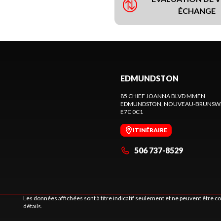
ÉCHANGE
EDMUNDSTON
85 CHIEF JOANNA BLVD MMFN
EDMUNDSTON
, NOUVEAU-BRUNSW
E7C 0C1
ITINÉRAIRE
506 737-8529
Les données affichées sont à titre indicatif seulement et ne peuvent être 
détails.