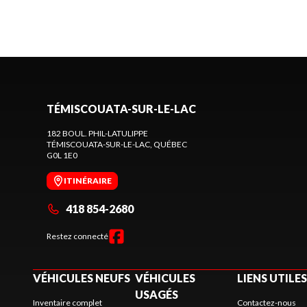
TÉMISCOUATA-SUR-LE-LAC
182 BOUL. PHIL-LATULIPPE
TÉMISCOUATA-SUR-LE-LAC
, QUÉBEC
G0L 1E0
ITINÉRAIRE
418 854-2680
Restez connecté
VÉHICULES NEUFS
VÉHICULES
LIENS UTILES
USAGÉS
Inventaire complet
Contactez-nous