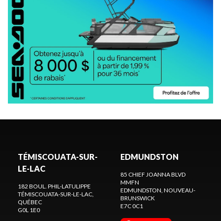
TÉMISCOUATA-SUR-
EDMUNDSTON
LE-LAC
85 CHIEF JOANNA BLVD
MMFN
182 BOUL. PHIL-LATULIPPE
EDMUNDSTON
, NOUVEAU-
TÉMISCOUATA-SUR-LE-LAC
,
BRUNSWICK
QUÉBEC
E7C 0C1
G0L 1E0