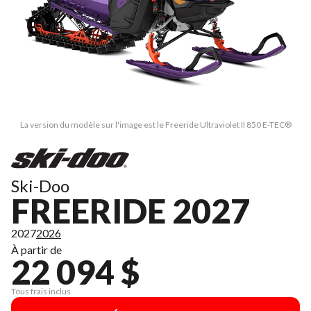
La version du modèle sur l'image est le Freeride Ultraviolet II 850 E-TEC®
Ski-Doo
FREERIDE 2027
2027
2026
À partir de
22 094 $
Tous frais inclus