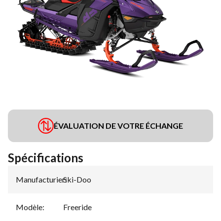
ÉVALUATION DE VOTRE ÉCHANGE
Spécifications
Manufacturier
Ski-Doo
:
Modèle
:
Freeride