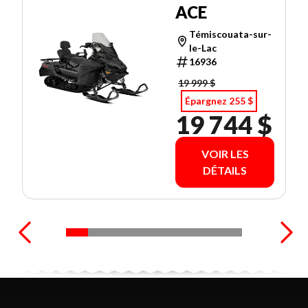
ACE
Témiscouata-sur-
le-Lac
16936
19 999 $
Épargnez 255 $
19 744 $
VOIR LES
DÉTAILS