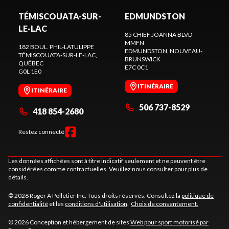
TÉMISCOUATA-SUR-
EDMUNDSTON
LE-LAC
85 CHIEF JOANNA BLVD
MMFN
182 BOUL. PHIL-LATULIPPE
EDMUNDSTON
, NOUVEAU-
TÉMISCOUATA-SUR-LE-LAC
,
BRUNSWICK
QUÉBEC
E7C 0C1
G0L 1E0
ITINÉRAIRE
ITINÉRAIRE
506 737-8529
418 854-2680
Restez connecté
Les données affichées sont à titre indicatif seulement et ne peuvent être
considérées comme contractuelles. Veuillez nous consulter pour plus de
détails.
© 2026 Roger A Pelletier Inc. Tous droits réservés. Consultez la
politique de
confidentialité
et les
conditions d'utilisation
.
Choix de consentement.
© 2026 Conception et hébergement de sites
Web pour sport motorisé par