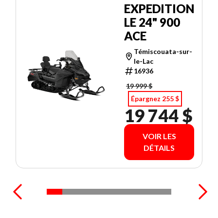
EXPEDITION
LE 24" 900
ACE
Témiscouata-sur-
le-Lac
16936
19 999 $
Épargnez 255 $
19 744 $
VOIR LES
DÉTAILS