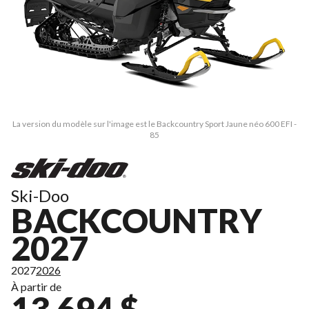
La version du modèle sur l'image est le Backcountry Sport Jaune néo 600 EFI -
85
Ski-Doo
BACKCOUNTRY
2027
2027
2026
À partir de
13 694 $