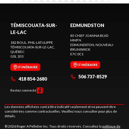
TÉMISCOUATA-SUR-
EDMUNDSTON
LE-LAC
85 CHIEF JOANNA BLVD
MMFN
182 BOUL. PHIL-LATULIPPE
EDMUNDSTON
, NOUVEAU-
TÉMISCOUATA-SUR-LE-LAC
,
BRUNSWICK
QUÉBEC
E7C 0C1
G0L 1E0
ITINÉRAIRE
ITINÉRAIRE
506 737-8529
418 854-2680
Restez connecté
Les données affichées sont à titre indicatif seulement et ne peuvent être
considérées comme contractuelles. Veuillez nous consulter pour plus de
détails.
© 2026 Roger A Pelletier Inc. Tous droits réservés. Consultez la
politique de