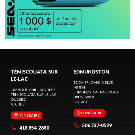
TÉMISCOUATA-SUR-
EDMUNDSTON
LE-LAC
85 CHIEF JOANNA BLVD
MMFN
182 BOUL. PHIL-LATULIPPE
EDMUNDSTON
, NOUVEAU-
TÉMISCOUATA-SUR-LE-LAC
,
BRUNSWICK
QUÉBEC
E7C 0C1
G0L 1E0
ITINÉRAIRE
ITINÉRAIRE
506 737-8529
418 854-2680