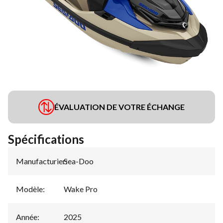
ÉVALUATION DE VOTRE ÉCHANGE
Spécifications
Manufacturier
Sea-Doo
:
Modèle
:
Wake Pro
Année
:
2025