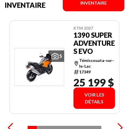
INVENTAIRE
INVENTAIRE
KTM 2027
1390 SUPER
ADVENTURE
S EVO
5
Témiscouata-sur-
le-Lac
17349
25 199 $
VOIR LES
DÉTAILS