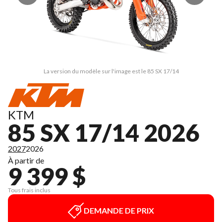
La version du modèle sur l'image est le 85 SX 17/14
KTM
85 SX 17/14 2026
2027
2026
À partir de
9 399 $
Tous frais inclus
DEMANDE DE PRIX