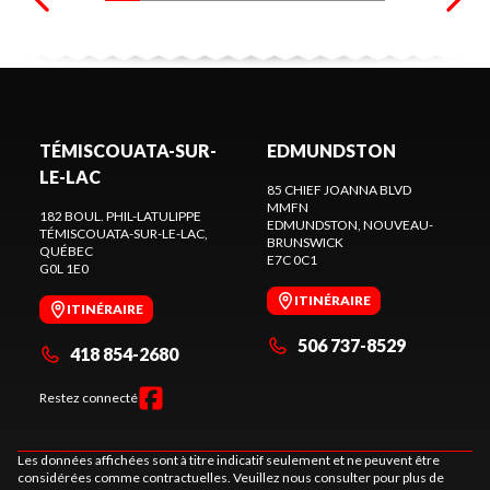
TÉMISCOUATA-SUR-
EDMUNDSTON
LE-LAC
85 CHIEF JOANNA BLVD
MMFN
182 BOUL. PHIL-LATULIPPE
EDMUNDSTON
, NOUVEAU-
TÉMISCOUATA-SUR-LE-LAC
,
BRUNSWICK
QUÉBEC
E7C 0C1
G0L 1E0
ITINÉRAIRE
ITINÉRAIRE
506 737-8529
418 854-2680
Restez connecté
Les données affichées sont à titre indicatif seulement et ne peuvent être
considérées comme contractuelles. Veuillez nous consulter pour plus de