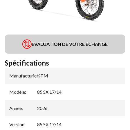
ÉVALUATION DE VOTRE ÉCHANGE
Spécifications
Manufacturier
KTM
:
Modèle
:
85 SX 17/14
Année
:
2026
Version
:
85 SX 17/14