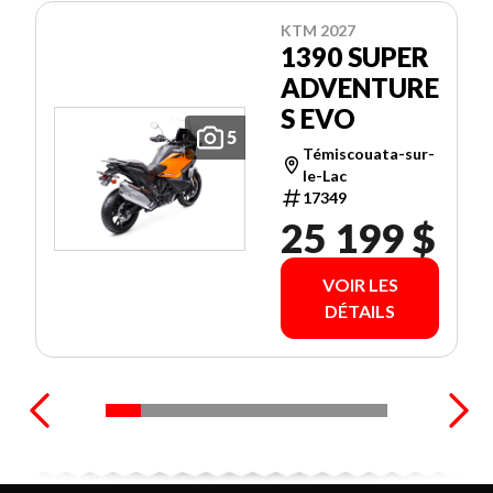
KTM 2027
1390 SUPER
ADVENTURE
S EVO
5
Témiscouata-sur-
le-Lac
17349
25 199 $
VOIR LES
DÉTAILS