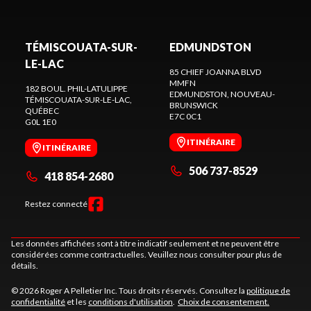
TÉMISCOUATA-SUR-
EDMUNDSTON
LE-LAC
85 CHIEF JOANNA BLVD
MMFN
182 BOUL. PHIL-LATULIPPE
EDMUNDSTON
, NOUVEAU-
TÉMISCOUATA-SUR-LE-LAC
,
BRUNSWICK
QUÉBEC
E7C 0C1
G0L 1E0
ITINÉRAIRE
ITINÉRAIRE
506 737-8529
418 854-2680
Restez connecté
Les données affichées sont à titre indicatif seulement et ne peuvent être
considérées comme contractuelles. Veuillez nous consulter pour plus de
détails.
© 2026 Roger A Pelletier Inc. Tous droits réservés. Consultez la
politique de
confidentialité
et les
conditions d'utilisation
.
Choix de consentement.