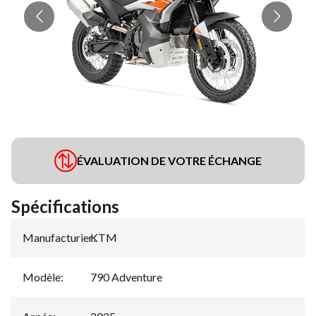
ÉVALUATION DE VOTRE ÉCHANGE
Spécifications
Manufacturier
KTM
:
Modèle
:
790 Adventure