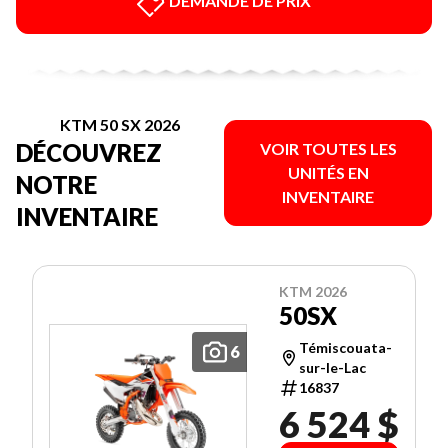
DEMANDE DE PRIX
KTM 50 SX 2026
DÉCOUVREZ
VOIR TOUTES LES
UNITÉS EN
NOTRE
INVENTAIRE
INVENTAIRE
KTM 2026
50SX
Témiscouata-
6
sur-le-Lac
16837
6 524 $