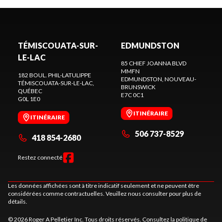
TÉMISCOUATA-SUR-
EDMUNDSTON
LE-LAC
85 CHIEF JOANNA BLVD
MMFN
182 BOUL. PHIL-LATULIPPE
EDMUNDSTON
, NOUVEAU-
TÉMISCOUATA-SUR-LE-LAC
,
BRUNSWICK
QUÉBEC
E7C 0C1
G0L 1E0
ITINÉRAIRE
ITINÉRAIRE
506 737-8529
418 854-2680
Restez connecté
Les données affichées sont à titre indicatif seulement et ne peuvent être
considérées comme contractuelles. Veuillez nous consulter pour plus de
détails.
© 2026 Roger A Pelletier Inc. Tous droits réservés. Consultez la
politique de