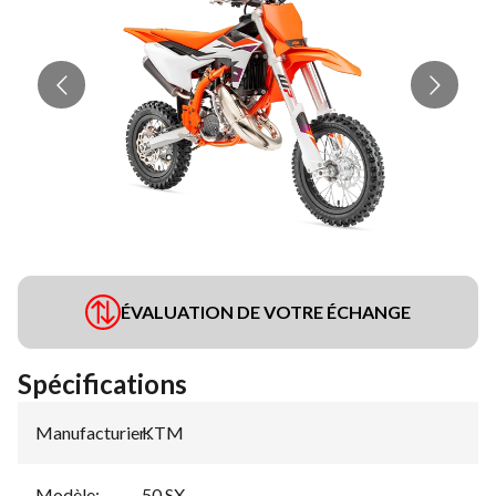
ÉVALUATION DE VOTRE ÉCHANGE
Spécifications
Manufacturier
KTM
:
Modèle
:
50 SX