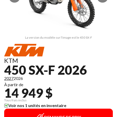
La version du modèle sur l'image est le 450 SX-F
KTM
450 SX-F 2026
2027
2026
À partir de
14 949 $
Tous frais inclus
Voir nos 1 unités en inventaire