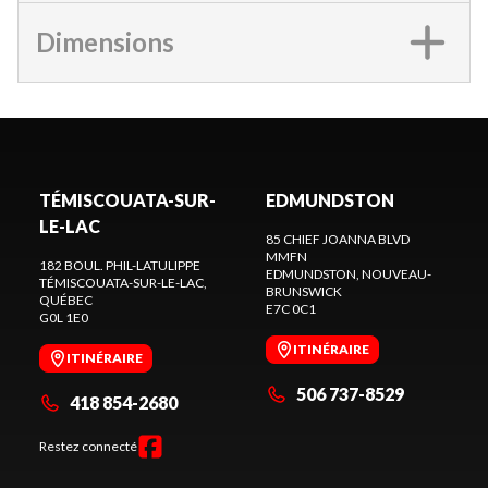
Dimensions
TÉMISCOUATA-SUR-
EDMUNDSTON
LE-LAC
85 CHIEF JOANNA BLVD
MMFN
182 BOUL. PHIL-LATULIPPE
EDMUNDSTON
, NOUVEAU-
TÉMISCOUATA-SUR-LE-LAC
,
BRUNSWICK
QUÉBEC
E7C 0C1
G0L 1E0
ITINÉRAIRE
ITINÉRAIRE
506 737-8529
418 854-2680
Restez connecté