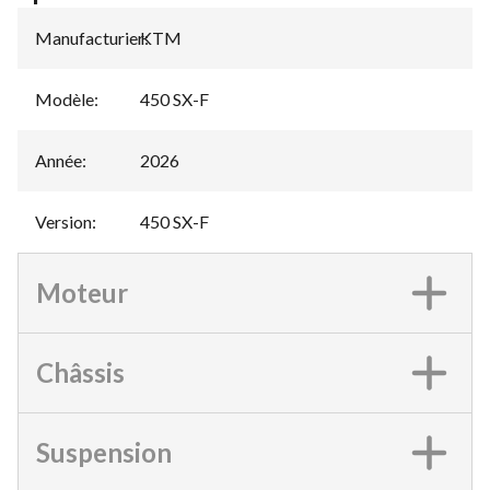
Manufacturier
KTM
:
Modèle
:
450 SX-F
Année
:
2026
Version
:
450 SX-F
Moteur
Châssis
Suspension