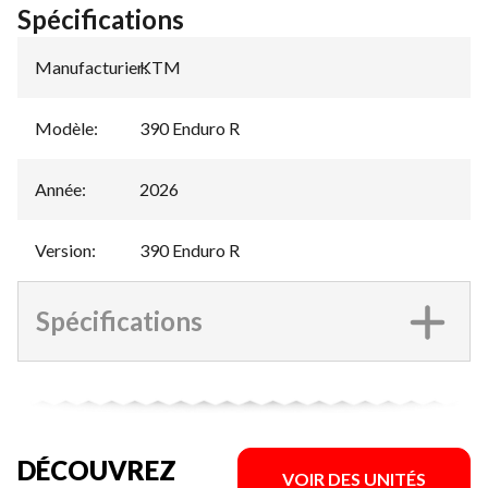
Spécifications
Manufacturier
KTM
:
Modèle
:
390 Enduro R
Année
:
2026
Version
:
390 Enduro R
Spécifications
DÉCOUVREZ
VOIR DES UNITÉS