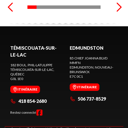
TÉMISCOUATA-SUR-
EDMUNDSTON
LE-LAC
85 CHIEF JOANNA BLVD
MMFN
182 BOUL. PHIL-LATULIPPE
EDMUNDSTON
, NOUVEAU-
TÉMISCOUATA-SUR-LE-LAC
,
BRUNSWICK
QUÉBEC
E7C 0C1
G0L 1E0
ITINÉRAIRE
ITINÉRAIRE
506 737-8529
418 854-2680
Restez connecté