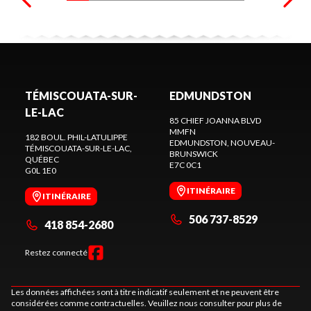
TÉMISCOUATA-SUR-
EDMUNDSTON
LE-LAC
85 CHIEF JOANNA BLVD
MMFN
182 BOUL. PHIL-LATULIPPE
EDMUNDSTON
, NOUVEAU-
TÉMISCOUATA-SUR-LE-LAC
,
BRUNSWICK
QUÉBEC
E7C 0C1
G0L 1E0
ITINÉRAIRE
ITINÉRAIRE
506 737-8529
418 854-2680
Restez connecté
Les données affichées sont à titre indicatif seulement et ne peuvent être
considérées comme contractuelles. Veuillez nous consulter pour plus de