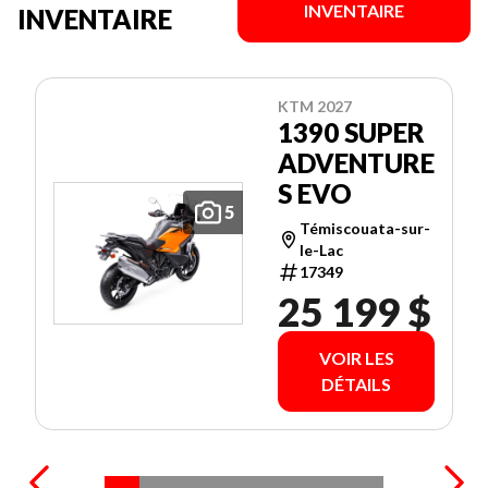
INVENTAIRE
INVENTAIRE
KTM 2027
1390 SUPER
ADVENTURE
S EVO
5
Témiscouata-sur-
le-Lac
17349
25 199 $
VOIR LES
DÉTAILS