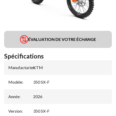
ÉVALUATION DE VOTRE ÉCHANGE
Spécifications
Manufacturier
KTM
:
Modèle
:
350 SX-F
Année
:
2026
Version
:
350 SX-F