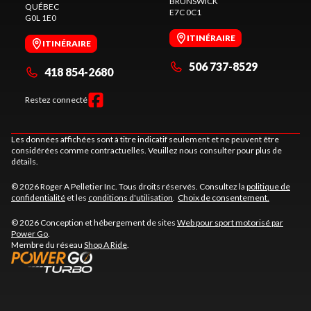
BRUNSWICK
QUÉBEC
E7C 0C1
G0L 1E0
ITINÉRAIRE
ITINÉRAIRE
506 737-8529
418 854-2680
Restez connecté
Les données affichées sont à titre indicatif seulement et ne peuvent être
considérées comme contractuelles. Veuillez nous consulter pour plus de
détails.
© 2026 Roger A Pelletier Inc. Tous droits réservés. Consultez la
politique de
confidentialité
et les
conditions d'utilisation
.
Choix de consentement.
© 2026 Conception et hébergement de sites
Web pour sport motorisé par
Power Go
.
Membre du réseau
Shop A Ride
.