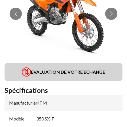
ÉVALUATION DE VOTRE ÉCHANGE
Spécifications
Manufacturier
KTM
:
Modèle
:
350 SX-F