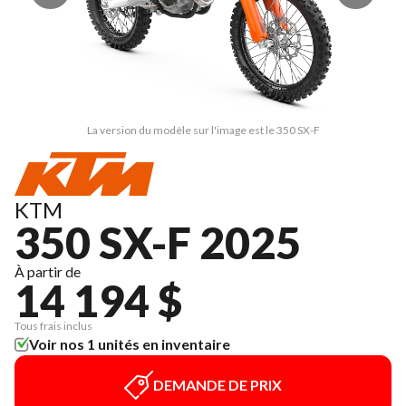
La version du modèle sur l'image est le 350 SX-F
KTM
350 SX-F 2025
À partir de
14 194 $
Tous frais inclus
Voir nos 1 unités en inventaire
DEMANDE DE PRIX