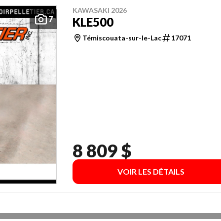
KAWASAKI 2026
7
KLE500
Témiscouata-sur-le-Lac
17071
8 809 $
VOIR LES DÉTAILS