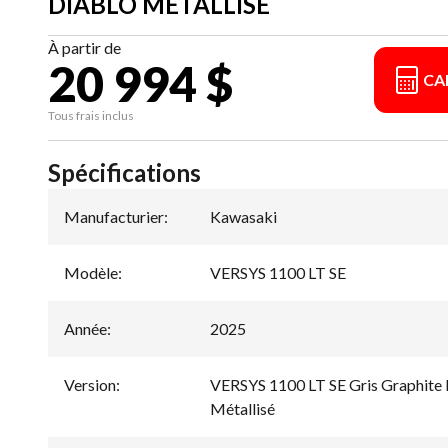
DIABLO MÉTALLISÉ
À partir de
20 994 $
CA
Tous frais inclus
Spécifications
Manufacturier
:
Kawasaki
Modèle
:
VERSYS 1100 LT SE
Année
:
2025
Version
:
VERSYS 1100 LT SE Gris Graphite M
Métallisé