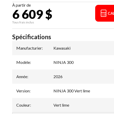
À partir de
6 609 $
CA
Tous frais inclus
Spécifications
Manufacturier
:
Kawasaki
Modèle
:
NINJA 300
Année
:
2026
Version
:
NINJA 300 Vert lime
Couleur
:
Vert lime