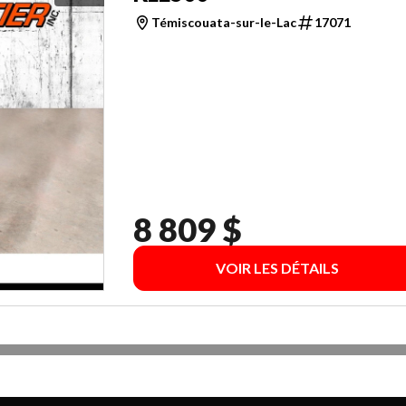
Témiscouata-sur-le-Lac
17071
8 809 $
VOIR LES DÉTAILS