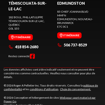
TÉMISCOUATA-SUR-
EDMUNDSTON
LE-LAC
85 CHIEF JOANNA BLVD
MMFN
182 BOUL. PHIL-LATULIPPE
EDMUNDSTON
, NOUVEAU-
TÉMISCOUATA-SUR-LE-LAC
,
BRUNSWICK
QUÉBEC
E7C 0C1
G0L 1E0
ITINÉRAIRE
ITINÉRAIRE
506 737-8529
418 854-2680
Restez connecté
Les données affichées sont à titre indicatif seulement et ne peuvent être
considérées comme contractuelles. Veuillez nous consulter pour plus de
détails.
© 2026 Roger A Pelletier Inc. Tous droits réservés. Consultez la
politique de
confidentialité
et les
conditions d'utilisation
.
Choix de consentement.
© 2026 Conception et hébergement de sites
Web pour sport motorisé par
Power Go
.