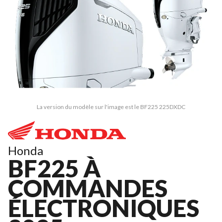
La version du modèle sur l'image est le BF225 225DXDC
Honda
BF225 À
COMMANDES
ÉLECTRONIQUES