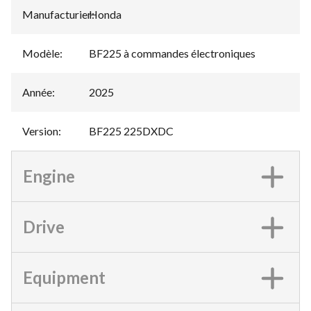
Manufacturier
Honda
:
Modèle
:
BF225 à commandes électroniques
Année
:
2025
Version
:
BF225 225DXDC
Engine
Drive
Equipment