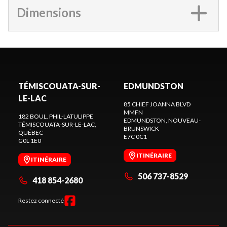
Dimensions
TÉMISCOUATA-SUR-
EDMUNDSTON
LE-LAC
85 CHIEF JOANNA BLVD
MMFN
182 BOUL. PHIL-LATULIPPE
EDMUNDSTON
, NOUVEAU-
TÉMISCOUATA-SUR-LE-LAC
,
BRUNSWICK
QUÉBEC
E7C 0C1
G0L 1E0
ITINÉRAIRE
ITINÉRAIRE
506 737-8529
418 854-2680
Restez connecté