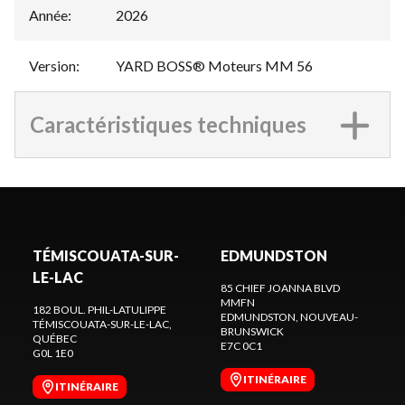
Année
:
2026
Version
:
YARD BOSS® Moteurs MM 56
Caractéristiques techniques
TÉMISCOUATA-SUR-
EDMUNDSTON
LE-LAC
85 CHIEF JOANNA BLVD
MMFN
182 BOUL. PHIL-LATULIPPE
EDMUNDSTON
, NOUVEAU-
TÉMISCOUATA-SUR-LE-LAC
,
BRUNSWICK
QUÉBEC
E7C 0C1
G0L 1E0
ITINÉRAIRE
ITINÉRAIRE