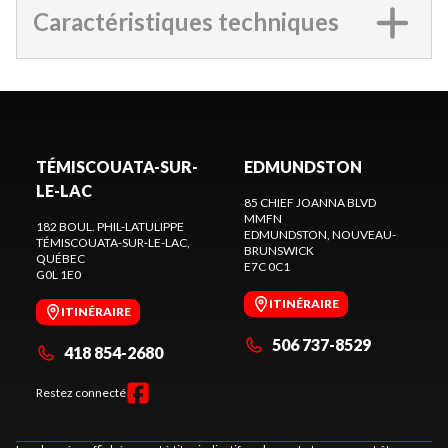
Caractéristiques techniques
TÉMISCOUATA-SUR-
EDMUNDSTON
LE-LAC
85 CHIEF JOANNA BLVD
MMFN
182 BOUL. PHIL-LATULIPPE
EDMUNDSTON
, NOUVEAU-
TÉMISCOUATA-SUR-LE-LAC
,
BRUNSWICK
QUÉBEC
E7C 0C1
G0L 1E0
ITINÉRAIRE
ITINÉRAIRE
506 737-8529
418 854-2680
Restez connecté