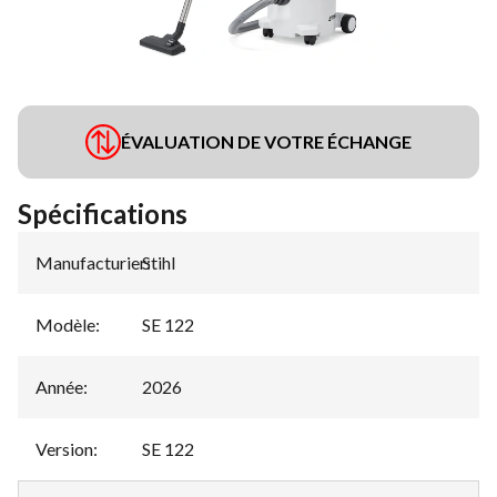
ÉVALUATION DE VOTRE ÉCHANGE
Spécifications
Manufacturier
Stihl
:
Modèle
:
SE 122
Année
:
2026
Version
:
SE 122