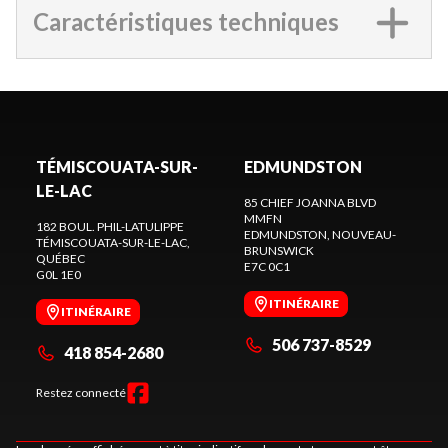
Caractéristiques techniques
TÉMISCOUATA-SUR-
EDMUNDSTON
LE-LAC
85 CHIEF JOANNA BLVD
MMFN
182 BOUL. PHIL-LATULIPPE
EDMUNDSTON
, NOUVEAU-
TÉMISCOUATA-SUR-LE-LAC
,
BRUNSWICK
QUÉBEC
E7C 0C1
G0L 1E0
ITINÉRAIRE
ITINÉRAIRE
506 737-8529
418 854-2680
Restez connecté