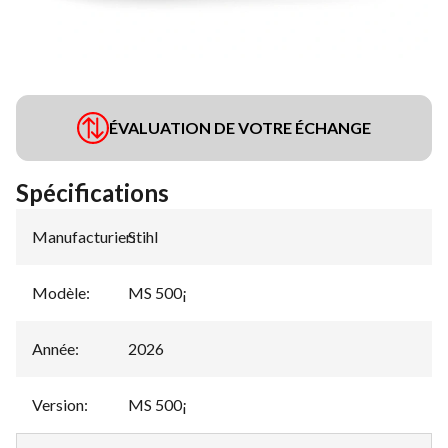
ÉVALUATION DE VOTRE ÉCHANGE
Spécifications
Manufacturier
Stihl
:
Modèle
:
MS 500¡
Année
:
2026
Version
:
MS 500¡