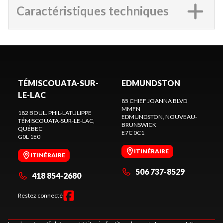
Caractéristiques techniques
TÉMISCOUATA-SUR-
EDMUNDSTON
LE-LAC
85 CHIEF JOANNA BLVD
MMFN
182 BOUL. PHIL-LATULIPPE
EDMUNDSTON
, NOUVEAU-
TÉMISCOUATA-SUR-LE-LAC
,
BRUNSWICK
QUÉBEC
E7C 0C1
G0L 1E0
ITINÉRAIRE
ITINÉRAIRE
506 737-8529
418 854-2680
Restez connecté