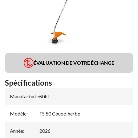
ÉVALUATION DE VOTRE ÉCHANGE
Spécifications
Manufacturier
Stihl
:
Modèle
:
FS 50 Coupe-herbe
Année
:
2026