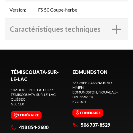
Version
:
FS 50 Coupe-herbe
Caractéristiques techniques
TÉMISCOUATA-SUR-
EDMUNDSTON
LE-LAC
85 CHIEF JOANNA BLVD
MMFN
182 BOUL. PHIL-LATULIPPE
EDMUNDSTON
, NOUVEAU-
TÉMISCOUATA-SUR-LE-LAC
,
BRUNSWICK
QUÉBEC
E7C 0C1
G0L 1E0
ITINÉRAIRE
ITINÉRAIRE
506 737-8529
418 854-2680