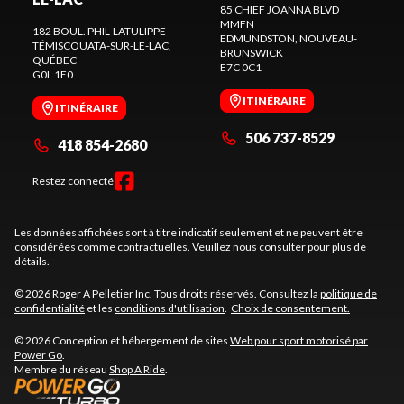
85 CHIEF JOANNA BLVD
MMFN
182 BOUL. PHIL-LATULIPPE
EDMUNDSTON
, NOUVEAU-
TÉMISCOUATA-SUR-LE-LAC
,
BRUNSWICK
QUÉBEC
E7C 0C1
G0L 1E0
ITINÉRAIRE
ITINÉRAIRE
506 737-8529
418 854-2680
Restez connecté
Les données affichées sont à titre indicatif seulement et ne peuvent être
considérées comme contractuelles. Veuillez nous consulter pour plus de
détails.
© 2026 Roger A Pelletier Inc. Tous droits réservés. Consultez la
politique de
confidentialité
et les
conditions d'utilisation
.
Choix de consentement.
© 2026 Conception et hébergement de sites
Web pour sport motorisé par
Power Go
.
Membre du réseau
Shop A Ride
.