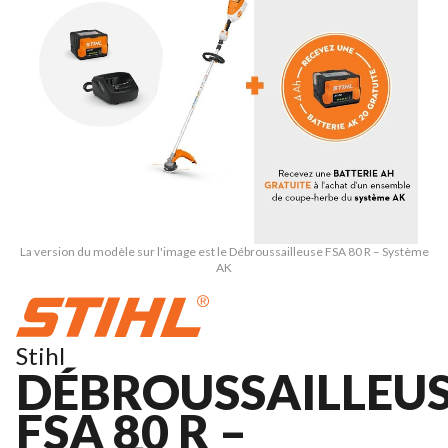
La version du modèle sur l'image est le Débroussailleuse FSA 80 R – Système
AK
Stihl
DÉBROUSSAILLEU
FSA 80 R –