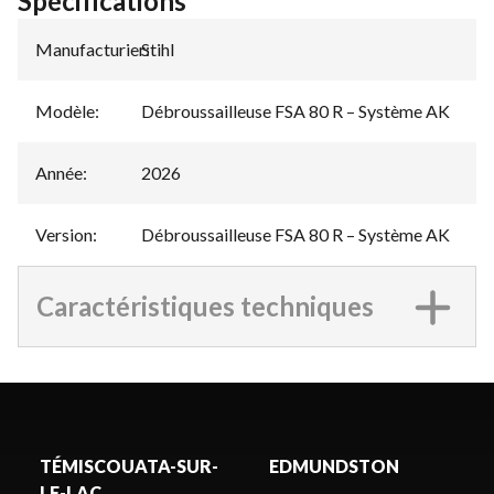
Spécifications
Manufacturier
Stihl
:
Modèle
:
Débroussailleuse FSA 80 R – Système AK
Année
:
2026
Version
:
Débroussailleuse FSA 80 R – Système AK
Caractéristiques techniques
TÉMISCOUATA-SUR-
EDMUNDSTON
LE-LAC