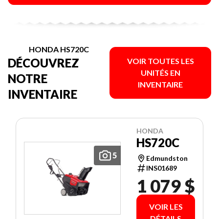
HONDA HS720C
DÉCOUVREZ
VOIR TOUTES LES
UNITÉS EN
NOTRE
INVENTAIRE
INVENTAIRE
HONDA
HS720C
5
Edmundston
INS01689
1 079 $
VOIR LES
DÉTAILS