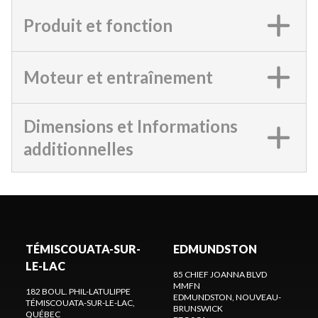
Produit et fonction
Moteur et entraînement
Dimensions et Informations
additionnelles
TÉMISCOUATA-SUR-
EDMUNDSTON
LE-LAC
85 CHIEF JOANNA BLVD
MMFN
182 BOUL. PHIL-LATULIPPE
EDMUNDSTON
, NOUVEAU-
TÉMISCOUATA-SUR-LE-LAC
,
BRUNSWICK
QUÉBEC