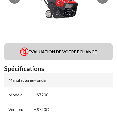
ÉVALUATION DE VOTRE ÉCHANGE
Spécifications
Manufacturier
Honda
:
Modèle
:
HS720C
Version
:
HS720C